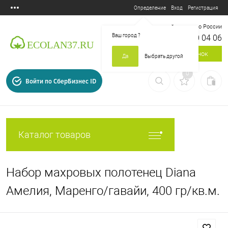
Вход
Регистрация
Определение
Бесплатный звонок по России
Ваш город
?
8 800 700 04 06
Заказать звонок
Да
Выбрать другой
0
Войти по СберБизнес ID
Каталог товаров
Набор махровых полотенец Diana
Амелия, Маренго/гавайи, 400 гр/кв.м.