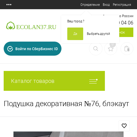
Вход
Регистрация
Определение
Бесплатный звонок по России
Ваш город
?
8 800 700 04 06
Заказать звонок
Да
Выбрать другой
0
Войти по СберБизнес ID
Каталог товаров
Подушка декоративная №76, блэкаут