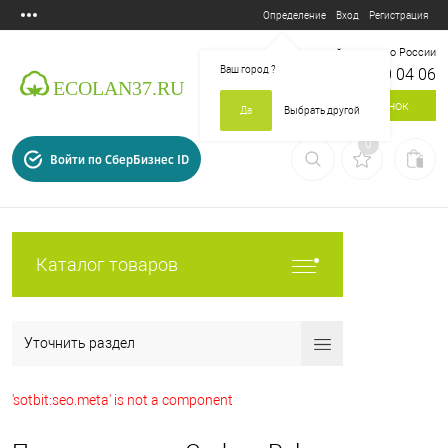
Вход
Регистрация
Определение
Бесплатный звонок по России
Ваш город
?
8 800 700 04 06
Заказать звонок
Да
Выбрать другой
0
Войти по СберБизнес ID
Каталог товаров
Уточнить раздел
'sotbit:seo.meta' is not a component