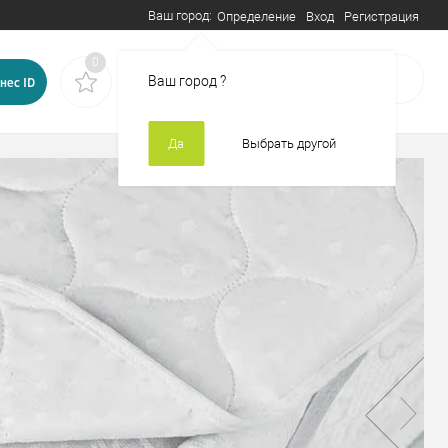
Ваш город:
Вход
Регистрация
Определение
0
0
В корзине
пусто
Ваш город
?
нес ID
Да
Выбрать другой