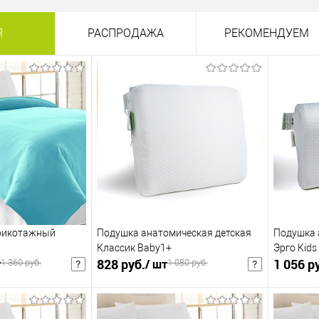
2 330 руб.
/ шт
2 640 руб.
Я
РАСПРОДАЖА
РЕКОМЕНДУЕМ
рикотажный
Подушка анатомическая детская
Подушка 
Классик Baby1+
Эрго Kids
828 руб.
1 056 р
т
/ шт
1 360 руб.
1 080 руб.
шт
1 404 руб.
/ шт
1 716 р
Розничная цена
Розничная цена