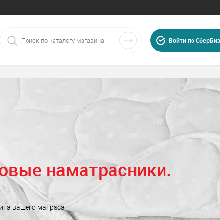
Войти по СберБиз
овые наматрасники.
025
, г.
Иваново
,
ул.
ита вашего матраса