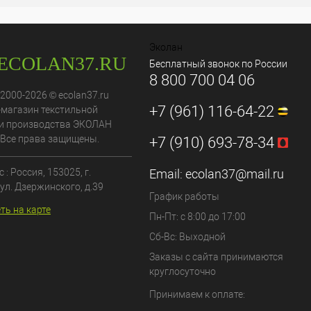
Эколан
Бесплатный звонок по России
8 800 700 04 06
 2000-2026 © ecolan37.ru
+7 (961) 116-64-22
-магазин текстильной
и производства ЭКОЛАН
 Все права защищены.
+7 (910) 693-78-34
 : Россия,
153025
, г.
Email:
ecolan37@mail.ru
ул. Дзержинского, д.39
График работы
ть на карте
Пн-Пт: с 8:00 до 17:00
Сб-Вс: Выходной
Заказы с сайта принимаются
круглосуточно
Принимаем к оплате: