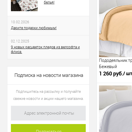
белья!
В 
10.02.2026
Купить в 1 клик
Дарите подарки любимым!
К сравнению
02.12.2025
:
9 новых расцветок пледов из велсофта и
флиса.
175х215см
Пододеяльник т
Бежевый
1 260 руб.
/ ш
Подписка на новости магазина
2 028 руб.
/ 
Подпишитесь на рассылку и получайте
свежие новости и акции нашего магазина.
В 
Купить в 1 клик
К сравнению