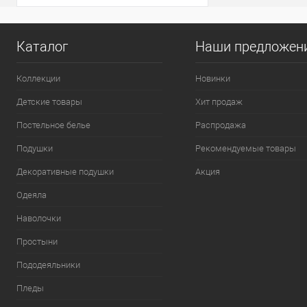
уютную домашнюю
одежду мягкой и
пушистой долгие годы.
Каталог
Наши предложен
Коллекции
Новинки
Детские товары
Хит продаж
Постельное белье
Распродажа
Подушки
Рекомендуемые товары
Декоративные подушки
Акция
Одеяла
Наволочки
Простыни
Пододеяльники
Пледы