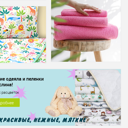
ие одеяла и пеленки
слина!
х расцветок
робнее