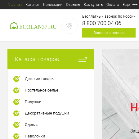
Главная
Каталог
Коллекции
Отзывы
Как купить
Оплата
Еще
Бесплатный звонок по России
8 800 700 04 06
Заказать звонок
Каталог товаров
Детские товары
Постельное белье
Подушки
Н
E-mail:
ecolan37@mail.ru
Декоративные подушки
Пункт выдачи:
Россия,
153
Одеяла
Дзержинского, д.39
Защ
Наволочки