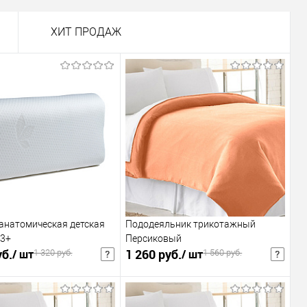
ХИТ ПРОДАЖ
анатомическая детская
Пододеяльник трикотажный
 3+
Персиковый
уб.
1 260 руб.
/ шт
/ шт
1 320 руб.
1 560 руб.
уб.
/ шт
2 028 руб.
/ шт
Розничная цена
Розничная цена