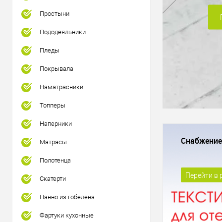
Пн-Пт : с 08:00 до 17:00
Сб, Вс : выходной
Простыни
Пододеяльники
Заказы с сайта принимают
Пледы
Покрывала
Наматрасники
Топперы
Наперники
Снабжение
Матрасы
Полотенца
Перейти в 
Скатерти
Панно из гобелена
Фартуки кухонные