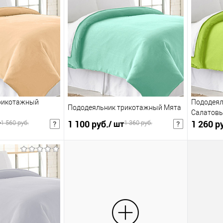
корзину
В корзину
В избранное
Купить в 1 клик
В избранное
Купить в 1
К сравнению
К сра
:
:
400х300х50мм
470х270
рикотажный
Пододеял
Пододеяльник трикотажный Мята
Салатов
1 100 руб.
1 260 р
т
/ шт
1 560 руб.
1 360 руб.
шт
1 768 руб.
/ шт
2 028 р
Розничная цена
Розничная цена
корзину
В корзину
В избранное
Купить в 1 клик
В избранное
Купить в 1
К сравнению
К сра