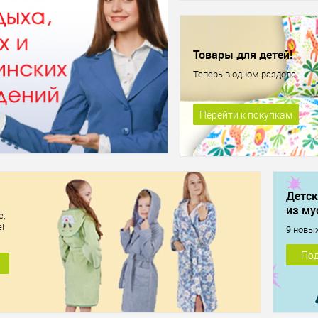
Товары для детей!
Теперь в одном разделе.
Перейти к покупкам
Детск
из му
е,
!
9 новы
Под
Матрас детский CITYFLEX Bunny
 белый ОТЕЛЬ
K1S6 80х160 средне-жёсткий