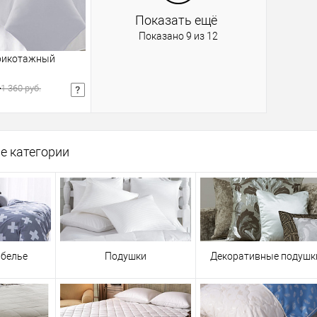
:
:
Показать ещё
Показано 9 из 12
175х215см
200х215
рикотажный
т
1 360 руб.
шт
Розничная цена
е категории
корзину
В избранное
 белье
Подушки
Декоративные подушк