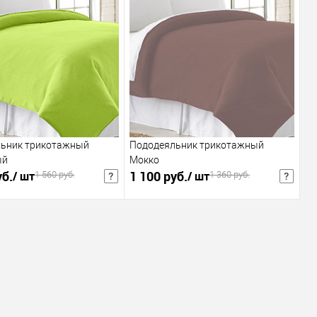
В корзину
В корзину
 клик
В избранное
Купить в 1 клик
В избранное
внению
К сравнению
:
х60/80мм
200х215см
ьник трикотажный
Пододеяльник трикотажный
ый
Мокко
уб.
1 100 руб.
/ шт
/ шт
1 560 руб.
1 360 руб.
уб.
/ шт
1 768 руб.
/ шт
Розничная цена
Розничная цена
В корзину
В корзину
 клик
В избранное
Купить в 1 клик
В избранное
внению
К сравнению