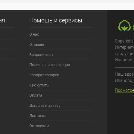
ия
Помощь и сервисы
О нас
Copyright
Отзывы
Интернет
продукци
Вопрос-ответ
Иваново.
Полезная информация
Наш адрес
Возврат товаров
Иваново
,
Как купить
Посмотре
Оплата
Доплата к заказу
Доставка
Оптовикам