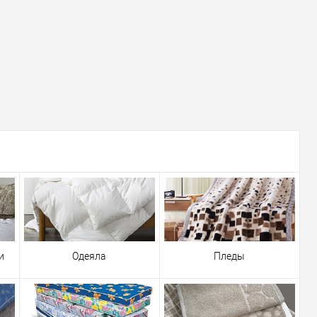
:
см
175х215см
и
Одеяла
Пледы