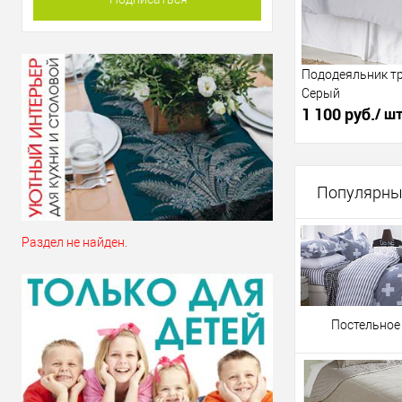
:
200х215см
Пододеяльник т
Серый
1 100 руб.
/ ш
1 768 руб.
/ 
Популярны
В 
Раздел не найден.
Купить в 1 клик
К сравнению
:
Постельное
175х215см