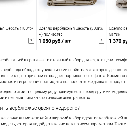
ся круглосуточно
я шерсть (100гр/
Одеяло верблюжья шерсть (300гр/
Одеяло в
м) полиэстер
м) тик
1 050 руб.
1 370 р
/ шт
шт
1 365 руб.
/ шт
1 781 р
Розничная цена
Розничная цена
верблюжьей шерсти — это отличный выбор для тех, кто ценит комфор
корзину
В корзину
 верблюда обладают уникальными свойствами, которые делают ее
няет тепло, но при этом не создаёт парникового эффекта. Кроме т
остью и гигроскопичностью, что позволяет коже дышать и предо
В избранное
Купить в 1 клик
В избранное
Купить в 1
 одеяло стоит по целому ряду преимуществ перед другими моделями
К сравнению
К сра
и и не накапливают статическое электричество.
Размер:
Размер:
пить верблюжье одеяло недорого?
1,5сп
1,5сп
-магазине вы можете найти широкий выбор одеял из верблюжьей ше
модель, которая подойдёт именно вам по всем параметрам. Также