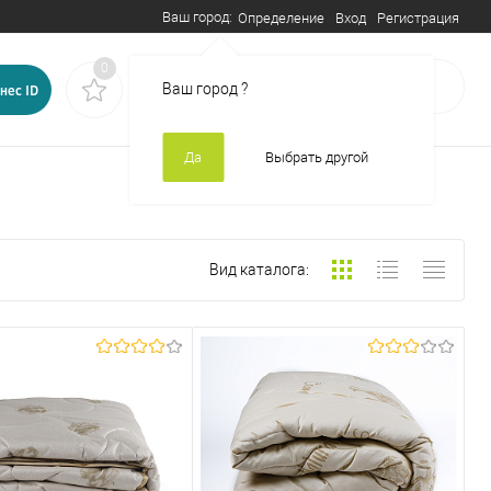
Ваш город:
Вход
Регистрация
Определение
0
0
В корзине
пусто
Ваш город
?
нес ID
Да
Выбрать другой
Вид каталога: