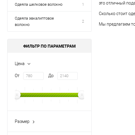
это отличный пода
Одеяла шелковое волокно
1
Сколько стоит од
Одеяла эвкалиптовое
2
Мы предлагаем то
волокно
ФИЛЬТР ПО ПАРАМЕТРАМ
Цена
От
До
Размер
1,5сп