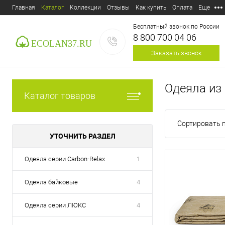
Главная
Каталог
Коллекции
Отзывы
Как купить
Оплата
Еще
Бесплатный звонок по России
8 800 700 04 06
Заказать звонок
Одеяла из
Каталог товаров
Сортировать п
УТОЧНИТЬ РАЗДЕЛ
Одеяла серии Carbon-Relax
1
E-mail:
ecolan37@mail.ru
Одеяла байковые
4
Пункт выдачи:
Россия,
153
Одеяла серии ЛЮКС
4
Дзержинского, д.39