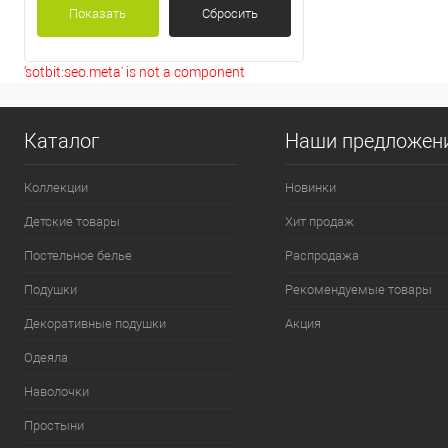
Показать
Сбросить
'sotbit:seo.meta' is not a component
Каталог
Наши предложен
Коллекции
Новинки
Детские товары
Хит продаж
Постельное белье
Распродажа
Подушки
Рекомендуемые товары
Декоративные подушки
Акция
Одеяла
Наволочки
Простыни