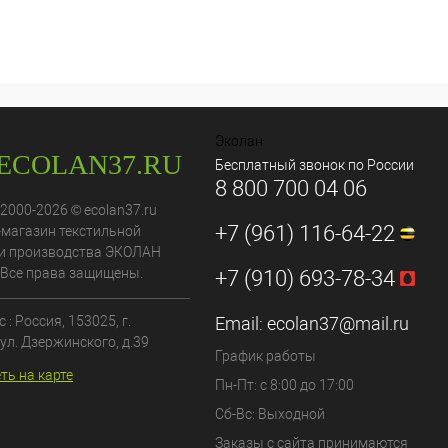
Эколан
Бесплатный звонок по России
8 800 700 04 06
 2000-2026 © ecolan37.ru
+7 (961) 116-64-22
-магазин текстильной
и производства ЭКОЛАН
 Все права защищены.
+7 (910) 693-78-34
 : Россия,
153025
, г.
Email:
ecolan37@mail.ru
ул. Дзержинского, д.39
График работы
ть на карте
Пн-Пт: с 8:00 до 17:00
Сб-Вс: Выходной
Заказы с сайта принимаются