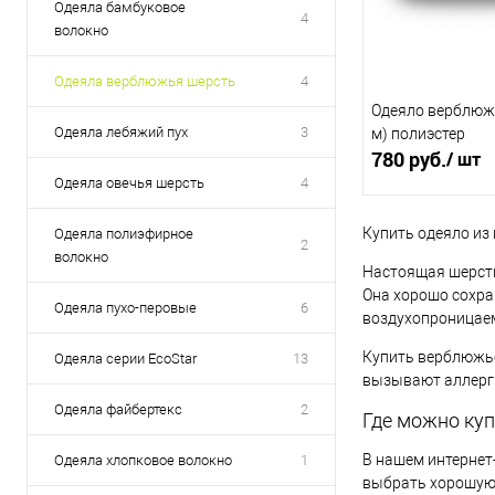
Пн-Пт : с 08:00 до 17:00
Одеяла бамбуковое
4
Сб, Вс : выходной
волокно
Заказы с сайта принимают
Одеяла верблюжья шерсть
4
Одеяло верблюжь
Одеяла лебяжий пух
3
м) полиэстер
780 руб.
/ шт
Одеяла овечья шерсть
4
1 014 руб.
/ 
Купить одеяло из 
Одеяла полиэфирное
2
волокно
В 
Настоящая шерсть
Она хорошо сохра
Одеяла пухо-перовые
6
воздухопроницаем
Купить в 1 клик
Купить верблюжье
Одеяла серии EcoStar
13
К сравнению
вызывают аллерги
Размер:
Одеяла файбертекс
2
Где можно ку
1,5сп
В нашем интернет
Одеяла хлопковое волокно
1
выбрать хорошую 