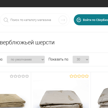
Войти по СберБиз
 верблюжьей шерсти
о:
Показать по:
025
, г.
Иваново
,
ул.