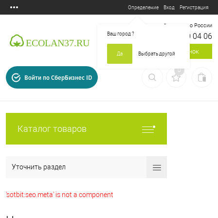
Вход
Регистрация
Определение
Бесплатный звонок по России
Ваш город
?
8 800 700 04 06
Заказать звонок
Да
Выбрать другой
0
Войти по СберБизнес ID
Каталог товаров
Уточнить раздел
'sotbit:seo.meta' is not a component