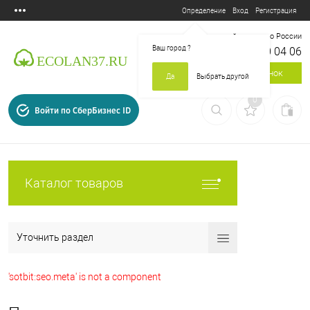
Вход
Регистрация
Определение
Бесплатный звонок по России
Ваш город
?
8 800 700 04 06
Заказать звонок
Да
Выбрать другой
0
Войти по СберБизнес ID
Каталог товаров
Уточнить раздел
'sotbit:seo.meta' is not a component