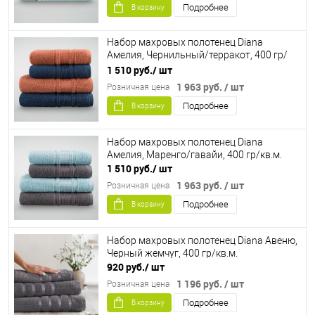
Подробнее
В корзину
Набор махровых полотенец Diana
Амелия, Чернильный/терракот, 400 гр/
кв.м.
1 510 руб.
/ шт
1 963 руб.
/ шт
Розничная цена
Подробнее
В корзину
Набор махровых полотенец Diana
Амелия, Маренго/гавайи, 400 гр/кв.м.
1 510 руб.
/ шт
1 963 руб.
/ шт
Розничная цена
Подробнее
В корзину
Набор махровых полотенец Diana Авеню,
Черный жемчуг, 400 гр/кв.м.
920 руб.
/ шт
1 196 руб.
/ шт
Розничная цена
Подробнее
В корзину