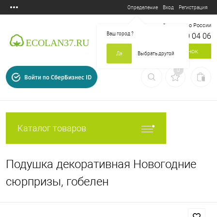
Вход
Регистрация
Определение
Бесплатный звонок по России
Ваш город
?
8 800 700 04 06
Заказать звонок
Да
Выбрать другой
0
Войти по СберБизнес ID
Каталог товаров
Подушка декоративная Новогодние
сюрпризы, гобелен