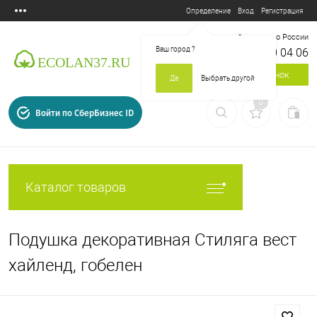
Вход
Регистрация
Определение
Бесплатный звонок по России
Ваш город
?
8 800 700 04 06
Заказать звонок
Да
Выбрать другой
0
Войти по СберБизнес ID
Каталог товаров
Подушка декоративная Стиляга вест
хайленд, гобелен