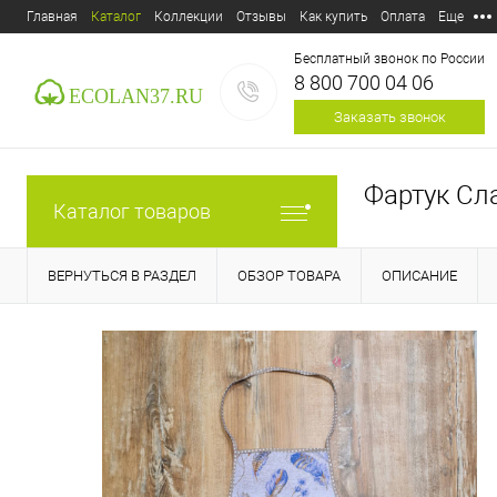
Главная
Каталог
Коллекции
Отзывы
Как купить
Оплата
Еще
Бесплатный звонок по России
8 800 700 04 06
Заказать звонок
Фартук Сл
Каталог товаров
ВЕРНУТЬСЯ В РАЗДЕЛ
ОБЗОР ТОВАРА
ОПИСАНИЕ
E-mail:
ecolan37@mail.ru
Пункт выдачи:
Россия,
153
Дзержинского, д.39