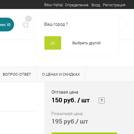
Ваш город:
Вход
Регистрация
Определение
0
0
В корзине
пусто
Ваш город
?
нес ID
Да
Выбрать другой
ВОПРОС-ОТВЕТ
О ЦЕНАХ И СКИДКАХ
Оптовая цена
150 руб.
/ шт
Розничная цена
195 руб.
/ шт