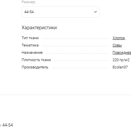
Размер:
44-54
ся круглосуточно
Характеристики:
Тип ткани
Хлопок
Тематика
Совы
Назначение
Повседне
Плотность ткани
220 гр/м2
Производитель
Ecolan37
: 44-54