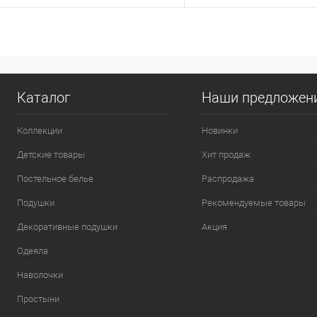
195 руб.
/ шт
195 руб.
/ шт
Розничная цена
Розни
В корзину
В корзину
Купить в 1 клик
В избранное
Купить в 1 клик
В и
Каталог
Наши предложен
К сравнению
К сравнению
Коллекции
Новинки
:
:
Детские товары
Хит продаж
44-54
44-54
Постельное белье
Распродажа
Подушки
Рекомендуемые товары
Декоративные подушки
Акция
Одеяла
Наволочки
Простыни