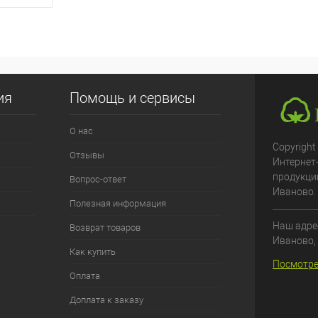
чная цена
збранное
ия
Помощь и сервисы
О нас
Copyright
Отзывы
Интернет
продукци
Вопрос-ответ
Иваново.
Полезная информация
Наш адрес
Возврат товаров
Иваново
,
Как купить
Посмотре
Оплата
Доплата к заказу