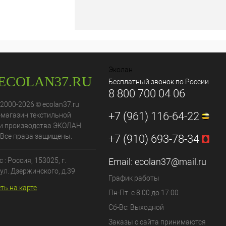
Эколан
Бесплатный звонок по России
8 800 700 04 06
 2000-2026 © ecolan37.ru
+7 (961) 116-64-22
-магазин текстильной
и производства ЭКОЛАН
 Все права защищены.
+7 (910) 693-78-34
 : Россия,
153025
, г.
Email:
ecolan37@mail.ru
ул. Дзержинского, д.39
График работы
ть на карте
Пн-Пт: с 8:00 до 17:00
Сб-Вс: Выходной
Заказы с сайта принимаются