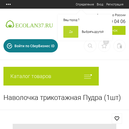
Вход
Регистрация
Определение
Бесплатный звонок по России
Ваш город
?
8 800 700 04 06
Заказать звонок
Да
Выбрать другой
0
Войти по СберБизнес ID
Каталог товаров
Наволочка трикотажная Пудра (1шт)