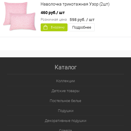
Наволочка трикотажная Узор (2шт)
460 руб.
/ шт
598 руб.
/ шт
Розничная цена
Подробнее
В корзину
Каталог
Коллекции
Детские товары
Постельное белье
Подушки
Декоративные подушки
Одеяла