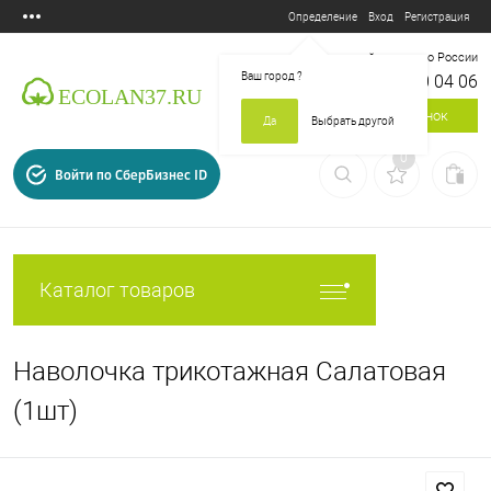
Вход
Регистрация
Определение
Бесплатный звонок по России
Ваш город
?
8 800 700 04 06
Заказать звонок
Да
Выбрать другой
0
Войти по СберБизнес ID
Каталог товаров
Наволочка трикотажная Салатовая
(1шт)