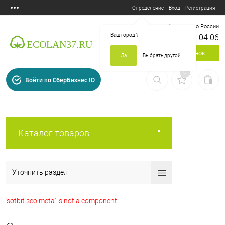
Вход
Регистрация
Определение
Бесплатный звонок по России
Ваш город
?
8 800 700 04 06
Заказать звонок
Да
Выбрать другой
0
Войти по СберБизнес ID
Каталог товаров
Уточнить раздел
'sotbit:seo.meta' is not a component