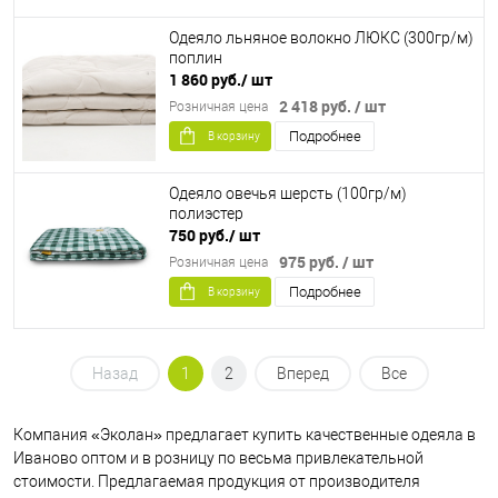
Одеяло льняное волокно ЛЮКС (300гр/м)
поплин
1 860 руб.
/ шт
2 418 руб.
/ шт
Розничная цена
Подробнее
В корзину
Одеяло овечья шерсть (100гр/м)
полиэстер
750 руб.
/ шт
975 руб.
/ шт
Розничная цена
Подробнее
В корзину
Назад
1
2
Вперед
Все
Компания «Эколан» предлагает купить качественные одеяла в
Иваново оптом и в розницу по весьма привлекательной
стоимости. Предлагаемая продукция от производителя