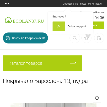
Вход
Регистрация
Определение
Бесплатный звонок по России
Ваш город
?
8 800 700 04 06
Заказать звонок
Да
Выбрать другой
0
Войти по СберБизнес ID
Каталог товаров
Покрывало Барселона 13, пудра