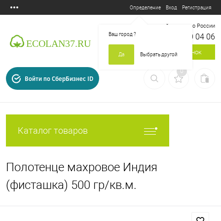
Вход
Регистрация
Определение
Бесплатный звонок по России
Ваш город
?
8 800 700 04 06
Заказать звонок
Да
Выбрать другой
0
Войти по СберБизнес ID
Каталог товаров
Полотенце махровое Индия
(фисташка) 500 гр/кв.м.