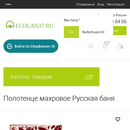
Вход
Регистрация
Определение
Бесплатный звонок по России
Ваш город
?
8 800 700 04 06
Заказать звонок
Да
Выбрать другой
0
Войти по СберБизнес ID
Каталог товаров
Полотенце махровое Русская баня