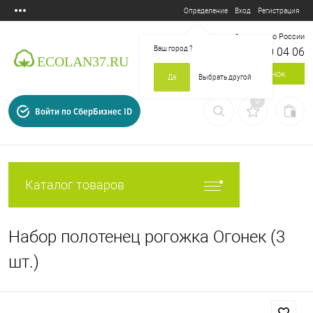
Вход
Регистрация
Определение
Бесплатный звонок по России
Ваш город
?
8 800 700 04 06
Заказать звонок
Да
Выбрать другой
0
Войти по СберБизнес ID
Каталог товаров
Набор полотенец рогожка Огонек (3
шт.)