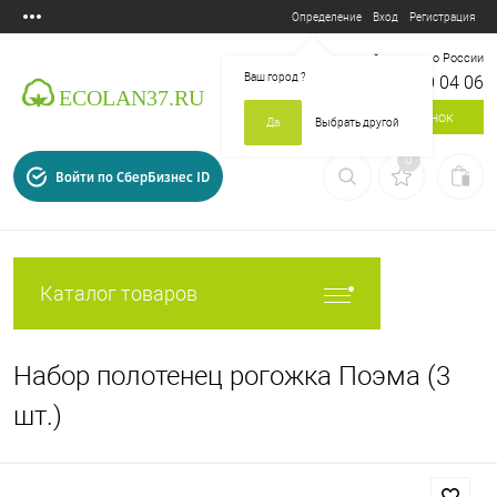
Вход
Регистрация
Определение
Бесплатный звонок по России
Ваш город
?
8 800 700 04 06
Заказать звонок
Да
Выбрать другой
0
Войти по СберБизнес ID
Каталог товаров
Набор полотенец рогожка Поэма (3
шт.)