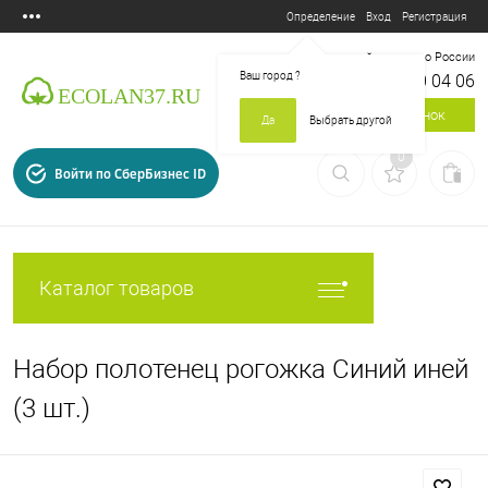
Вход
Регистрация
Определение
Бесплатный звонок по России
Ваш город
?
8 800 700 04 06
Заказать звонок
Да
Выбрать другой
0
Войти по СберБизнес ID
Каталог товаров
Набор полотенец рогожка Синий иней
(3 шт.)