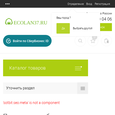
Вход
Регистрация
Определение
Бесплатный звонок по России
Ваш город
?
8 800 700 04 06
Заказать звонок
Да
Выбрать другой
0
Войти по СберБизнес ID
Каталог товаров
Уточнить раздел
'sotbit:seo.meta' is not a component