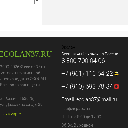
т
шт
Розничная цена
В корзину
В избранное
Эколан
Бесплатный звонок по России
8 800 700 04 06
 2000-2026 © ecolan37.ru
+7 (961) 116-64-22
-магазин текстильной
и производства ЭКОЛАН
 Все права защищены.
+7 (910) 693-78-34
 : Россия,
153025
, г.
Email:
ecolan37@mail.ru
ул. Дзержинского, д.39
График работы
ть на карте
Пн-Пт: с 8:00 до 17:00
Сб-Вс: Выходной