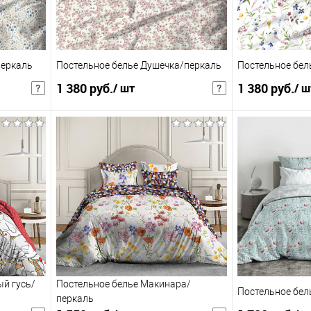
перкаль
Постельное белье Душечка/перкаль
Постельное бел
1 380 руб.
1 380 руб.
/ шт
/ ш
1 794 руб.
/ шт
1 794 руб.
/ 
чная цена
Розничная цена
В корзину
збранное
Купить в 1 клик
В избранное
Купить в 1 клик
К сравнению
К сравнению
:
:
1,5сп
1,5сп
ый гусь/
Постельное белье Макинара/
Постельное бел
перкаль