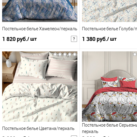
Постельное белье Хамелеон/перкаль
Постельное белье Голуба/
1 820 руб.
1 380 руб.
/ шт
/ шт
2 366 руб.
/ шт
1 794 руб.
/ шт
Розничная цена
Розни
В корзину
В корзину
Купить в 1 клик
В избранное
Купить в 1 клик
В и
К сравнению
К сравнению
:
:
евро
1,5сп
Постельное белье Серьезн
Постельное белье Цветана/перкаль
перкаль