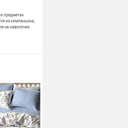
ых предметах
тся из компаньона,
рое на наволочки