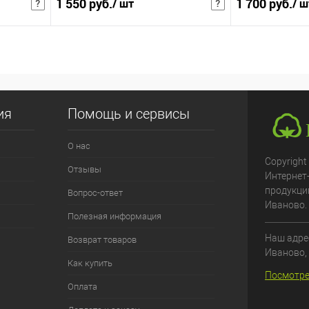
1 550 руб.
1 700 руб.
/ шт
/ ш
2 015 руб.
/ шт
2 210 руб.
/ 
чная цена
Розничная цена
В корзину
збранное
Купить в 1 клик
В избранное
Купить в 1 клик
ия
Помощь и сервисы
К сравнению
К сравнению
О нас
:
:
Copyright
Отзывы
Интернет
2сп
2сп люкс
продукци
Вопрос-ответ
Иваново.
Полезная информация
Наш адрес
Возврат товаров
Иваново
,
Как купить
Посмотре
Оплата