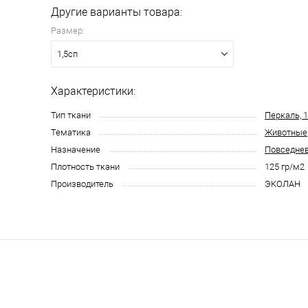
Другие варианты товара:
Размер:
ся круглосуточно
1,5сп
Характеристики:
Тип ткани
Перкаль, 
Тематика
Животные
Назначение
Повседне
Плотность ткани
125 гр/м2
Производитель
ЭКОЛАН