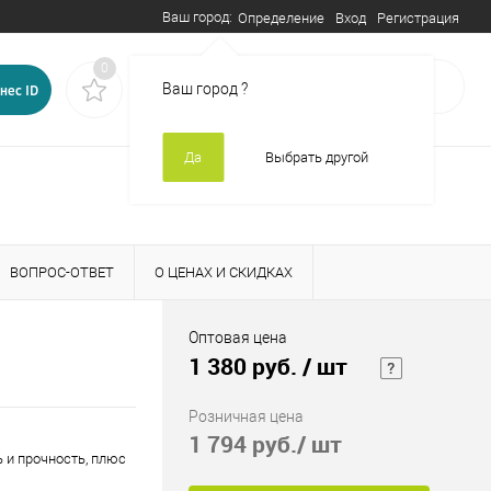
Ваш город:
Вход
Регистрация
Определение
0
0
В корзине
пусто
Ваш город
?
нес ID
Да
Выбрать другой
ВОПРОС-ОТВЕТ
О ЦЕНАХ И СКИДКАХ
Оптовая цена
1 380 руб.
/ шт
Розничная цена
1 794 руб.
/ шт
ь и прочность, плюс