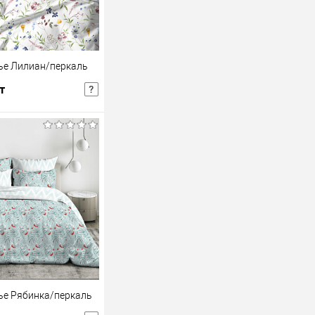
ье Лилиан/перкаль
т
шт
Розничная цена
В корзину
В избранное
ье Рябинка/перкаль