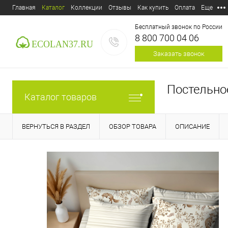
Главная
Каталог
Коллекции
Отзывы
Как купить
Оплата
Еще
Бесплатный звонок по России
8 800 700 04 06
Заказать звонок
Постельно
Каталог товаров
ВЕРНУТЬСЯ В РАЗДЕЛ
ОБЗОР ТОВАРА
ОПИСАНИЕ
E-mail:
ecolan37@mail.ru
Пункт выдачи:
Россия,
153
Дзержинского, д.39