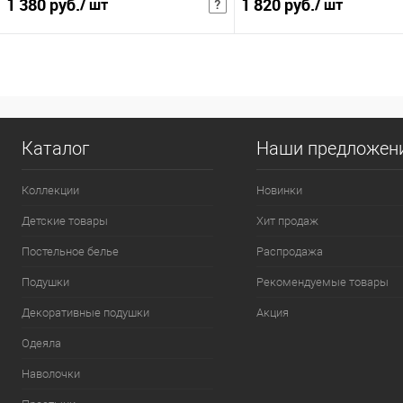
1 380 руб.
1 820 руб.
/ шт
/ шт
1 794 руб.
/ шт
2 366 руб.
/ шт
Розничная цена
Розни
В корзину
В корзину
Купить в 1 клик
В избранное
Купить в 1 клик
В и
Каталог
Наши предложен
К сравнению
К сравнению
Коллекции
Новинки
:
:
Детские товары
Хит продаж
1,5сп
евро
Постельное белье
Распродажа
Подушки
Рекомендуемые товары
Декоративные подушки
Акция
Одеяла
Наволочки