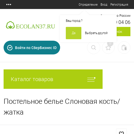
Вход
Регистрация
Определение
Бесплатный звонок по России
Ваш город
?
8 800 700 04 06
Заказать звонок
Да
Выбрать другой
0
Войти по СберБизнес ID
Каталог товаров
Постельное белье Слоновая кость/
жатка