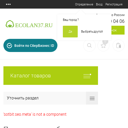
Вход
Регистрация
Определение
Бесплатный звонок по России
Ваш город
?
8 800 700 04 06
Заказать звонок
Да
Выбрать другой
0
Войти по СберБизнес ID
Каталог товаров
Уточнить раздел
'sotbit:seo.meta' is not a component