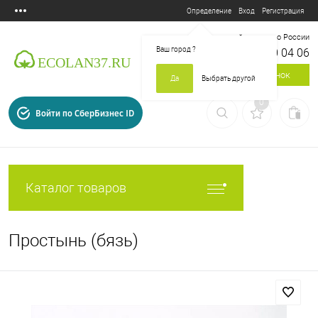
Вход
Регистрация
Определение
Бесплатный звонок по России
Ваш город
?
8 800 700 04 06
Заказать звонок
Да
Выбрать другой
0
Войти по СберБизнес ID
Каталог товаров
Простынь (бязь)