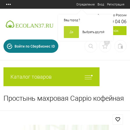
Вход
Регистрация
Определение
Бесплатный звонок по России
Ваш город
?
8 800 700 04 06
Заказать звонок
Да
Выбрать другой
0
Войти по СберБизнес ID
Каталог товаров
Простынь махровая Cappio кофейная