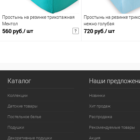
140х200х20+см
160х200х20+см
Простынь на резинке трикотажная
Простынь на резинке трик
Ментол
нежно голубая
560 руб.
720 руб.
/ шт
/ шт
728 руб.
/ шт
936 руб.
/ шт
Розничная цена
Розни
В корзину
В корзину
Купить в 1 клик
В избранное
Купить в 1 клик
В и
Каталог
Наши предложен
К сравнению
К сравнению
Коллекции
Новинки
:
:
Детские товары
Хит продаж
90х200х20+см
140х200х20+см
Постельное белье
Распродажа
Подушки
Рекомендуемые товары
Декоративные подушки
Акция