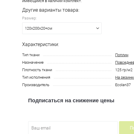
имеющийся в наличии комплект.
Другие варианты товара:
Размер:
ся круглосуточно
120х200х20+см
Характеристики:
Тип ткани
Поплин
Назначение
Повседне
Плотность ткани
125 гр/м2
Тип исполнения
На резинк
Производитель
Ecolan37
Подписаться на снижение цены
П