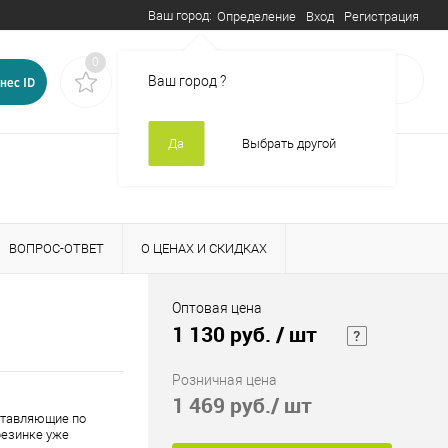
Ваш город:
Вход
Регистрация
Определение
0
0
В корзине
пусто
Ваш город
?
нес ID
Да
Выбрать другой
ВОПРОС-ОТВЕТ
О ЦЕНАХ И СКИДКАХ
Оптовая цена
1 130 руб.
/ шт
Розничная цена
1 469 руб.
/ шт
оставляющие по
резинке уже