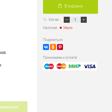
В корзину
Кол-во:
Наличие:
Мало
Поделиться
вное
Принимаем к оплате:
е
одписаться