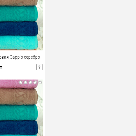
вая Cappio серебро
т
шт
Розничная цена
В корзину
В избранное