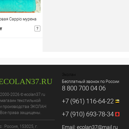
вая Cappio мурена
т
шт
Розничная цена
В корзину
В избранное
Эколан
Бесплатный звонок по России
8 800 700 04 06
 2000-2026 © ecolan37.ru
+7 (961) 116-64-22
-магазин текстильной
и производства ЭКОЛАН
 Все права защищены.
+7 (910) 693-78-34
 : Россия,
153025
, г.
Email:
ecolan37@mail.ru