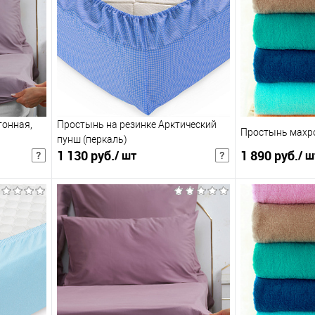
тонная,
Простынь на резинке Арктический
Простынь махро
пунш (перкаль)
1 130 руб.
1 890 руб.
/ шт
/ ш
1 469 руб.
/ шт
2 457 руб.
/ 
чная цена
Розничная цена
В корзину
збранное
Купить в 1 клик
В избранное
Купить в 1 клик
К сравнению
К сравнению
:
: