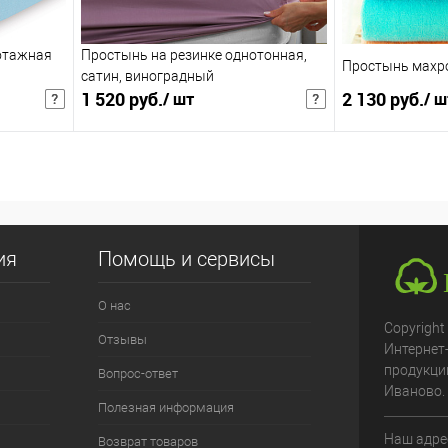
120х200х20+см
150х200см
отажная
Простынь на резинке однотонная,
Простынь махро
сатин, виноградный
1 520 руб.
2 130 руб.
/ шт
/ ш
1 976 руб.
/ шт
2 769 руб.
/ 
чная цена
Розничная цена
В корзину
збранное
Купить в 1 клик
В избранное
Купить в 1 клик
ия
Помощь и сервисы
К сравнению
К сравнению
О нас
:
:
Copyright
Отзывы
Интернет
160х200х20+см
150х200см
продукци
Вопрос-ответ
Иваново.
Полезная информация
Наш адрес
Возврат товаров