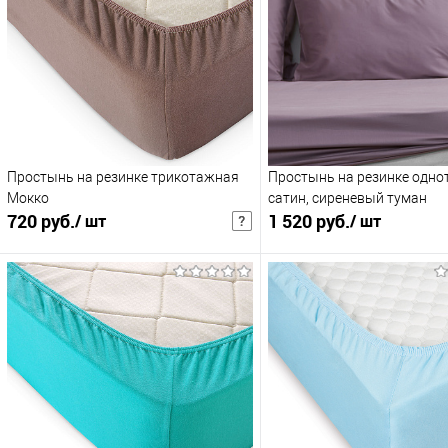
Простынь на резинке трикотажная
Простынь на резинке одно
Мокко
сатин, сиреневый туман
720 руб.
1 520 руб.
/ шт
/ шт
936 руб.
/ шт
1 976 руб.
/ шт
Розничная цена
Розни
В корзину
В корзину
Купить в 1 клик
В избранное
Купить в 1 клик
В и
К сравнению
К сравнению
:
: