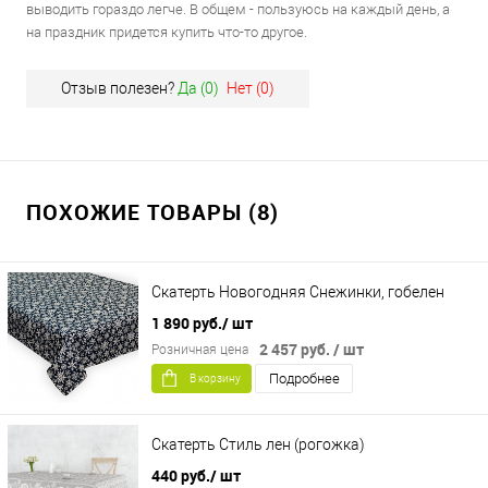
выводить гораздо легче. В общем - пользуюсь на каждый день, а
на праздник придется купить что-то другое.
Отзыв полезен?
Да (
0
)
Нет (
0
)
ПОХОЖИЕ ТОВАРЫ (8)
Скатерть Новогодняя Снежинки, гобелен
1 890 руб.
/ шт
2 457 руб.
/ шт
Розничная цена
Подробнее
В корзину
Скатерть Стиль лен (рогожка)
440 руб.
/ шт