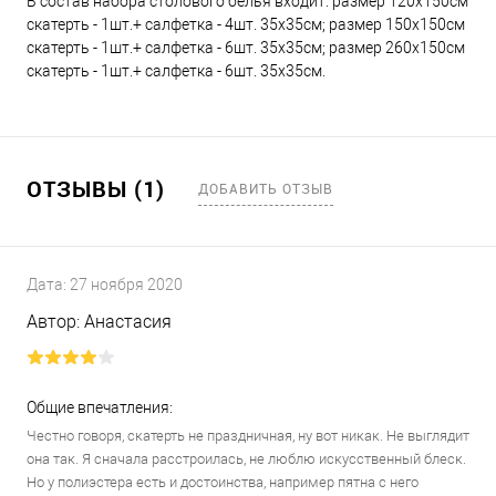
В состав набора столового белья входит: размер 120х150см
скатерть - 1шт.+ салфетка - 4шт. 35х35см; размер 150х150см
скатерть - 1шт.+ салфетка - 6шт. 35х35см; размер 260х150см
скатерть - 1шт.+ салфетка - 6шт. 35х35см.
ОТЗЫВЫ (1)
ДОБАВИТЬ ОТЗЫВ
Дата:
27 ноября 2020
Автор:
Анастасия
Общие впечатления:
Честно говоря, скатерть не праздничная, ну вот никак. Не выглядит
она так. Я сначала расстроилась, не люблю искусственный блеск.
Но у полиэстера есть и достоинства, например пятна с него