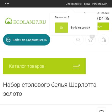
Вход
Регистрация
Определение
Бесплатный звонок по России
Ваш город
?
8 800 700 04 06
Заказать звонок
Да
Выбрать другой
0
Войти по СберБизнес ID
Каталог товаров
Набор столового белья Шарлотта
золото