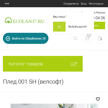
Вход
Регистрация
Определение
Бесплатный звонок по России
Ваш город
?
8 800 700 04 06
Заказать звонок
Да
Выбрать другой
0
Войти по СберБизнес ID
Каталог товаров
Плед 001 SH (велсофт)