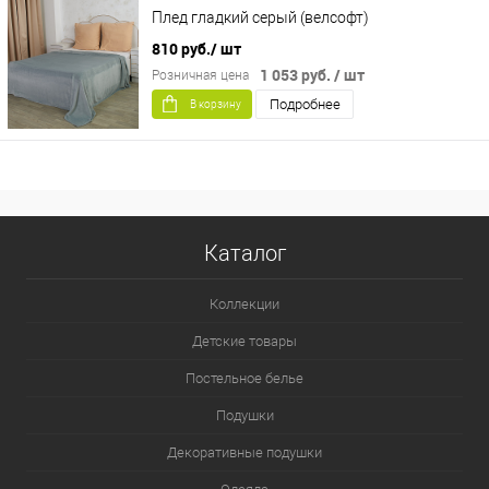
Плед гладкий серый (велсофт)
810 руб.
/ шт
1 053 руб.
/ шт
Розничная цена
Подробнее
В корзину
Каталог
Коллекции
Детские товары
Постельное белье
Подушки
Декоративные подушки