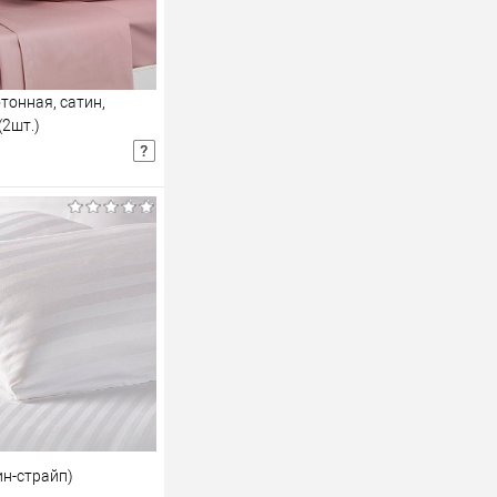
тонная, сатин,
(2шт.)
т
Розничная цена
В корзину
В избранное
ин-страйп)