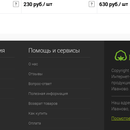
230 руб.
630 руб.
/ шт
/ шт
299 руб.
/ шт
819 руб.
/ ш
чная цена
Розничная цена
В корзину
збранное
Купить в 1 клик
В избранное
Купить в 1 клик
ия
Помощь и сервисы
К сравнению
К сравнению
О нас
:
:
Copyright
Отзывы
Интернет
50х70см
50х70см (с клап
продукци
Вопрос-ответ
Иваново.
Полезная информация
Наш адрес
Возврат товаров
Иваново
,
Как купить
Посмотре
Оплата