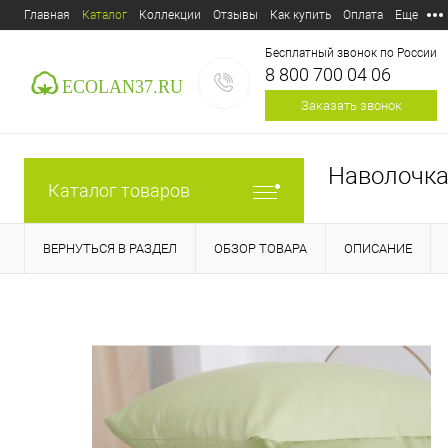
Главная
Каталог
Коллекции
Отзывы
Как купить
Оплата
Еще
Бесплатный звонок по России
8 800 700 04 06
Заказать звонок
Наволочка 
Каталог товаров
ВЕРНУТЬСЯ В РАЗДЕЛ
ОБЗОР ТОВАРА
ОПИСАНИЕ
E-mail:
ecolan37@mail.ru
Пункт выдачи:
Россия,
153
Дзержинского, д.39