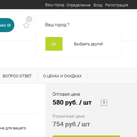
Ваш город:
Вход
Регистрация
Определение
0
0
В корзине
пусто
Ваш город
?
нес ID
Да
Выбрать другой
ВОПРОС-ОТВЕТ
О ЦЕНАХ И СКИДКАХ
Оптовая цена
580 руб.
/ шт
Розничная цена
754 руб.
/ шт
на для вашего