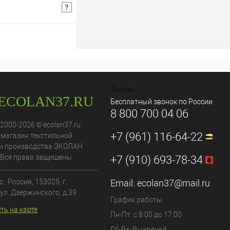
т
Розничная цена
В корзину
В избранное
Эколан
Бесплатный звонок по России
8 800 700 04 06
 2000-2026 © ecolan37.ru
+7 (961) 116-64-22
-магазин текстильной
аном) 2 шт.
и производства ЭКОЛАН
 Все права защищены.
+7 (910) 693-78-34
 : Россия,
153025
, г.
Email:
ecolan37@mail.ru
ул. Дзержинского, д.39
График работы
ть на карте
Пн-Пт: с 8:00 до 17:00
Сб-Вс: Выходной