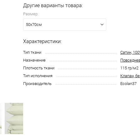
Другие варианты товара:
Размер:
ся круглосуточно
50х70см
Характеристики:
Тип ткани
Сатин, 10
Назначение
Повседне
Плотность ткани
115 гр/м2
Тип исполнения
Клапан, б
Производитель
Ecolan37