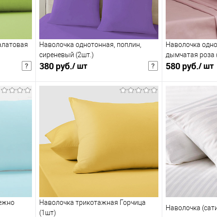
алатовая
Наволочка однотонная, поплин,
Наволочка одно
сиреневый (2шт.)
дымчатая роза 
380 руб.
580 руб.
/ шт
/ шт
494 руб.
/ шт
754 руб.
/ ш
чная цена
Розничная цена
В корзину
збранное
Купить в 1 клик
В избранное
Купить в 1 клик
К сравнению
К сравнению
:
:
60х60см
50х70см
ежно
Наволочка трикотажная Горчица
Наволочка (сат
(1шт)