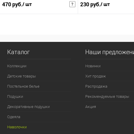
470 руб.
230 руб.
/ шт
/ шт
611 руб.
/ шт
299 руб.
/ шт
Розничная цена
Розни
В корзину
В корзину
Купить в 1 клик
В избранное
Купить в 1 клик
В и
Каталог
Наши предложен
К сравнению
К сравнению
Коллекции
Новинки
:
:
Детские товары
Хит продаж
50х70см
50х70см
Постельное белье
Распродажа
Подушки
Рекомендуемые товары
Декоративные подушки
Акция
Одеяла
Наволочки