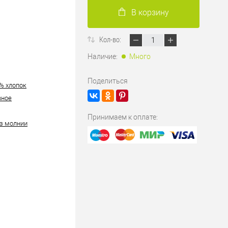
В корзину
Кол-во:
Наличие:
Много
Поделиться
0% хлопок
вное
Принимаем к оплате:
ез молнии