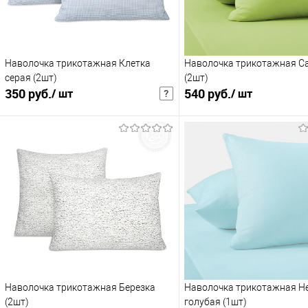
Наволочка трикотажная Клетка
Наволочка трикотажная С
серая (2шт)
(2шт)
350 руб.
540 руб.
/ шт
/ шт
455 руб.
/ шт
702 руб.
/ шт
Розничная цена
Розни
В корзину
В корзину
Купить в 1 клик
В избранное
Купить в 1 клик
В и
К сравнению
К сравнению
:
:
50х70см
70х70см
Наволочка трикотажная Березка
Наволочка трикотажная Н
(2шт)
голубая (1шт)